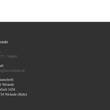
ntakt
.:
377 / 784845
il:
o@tus-wickede.de
tanschrift:
S Wickede
tfach 1434
734 Wickede (Ruhr)