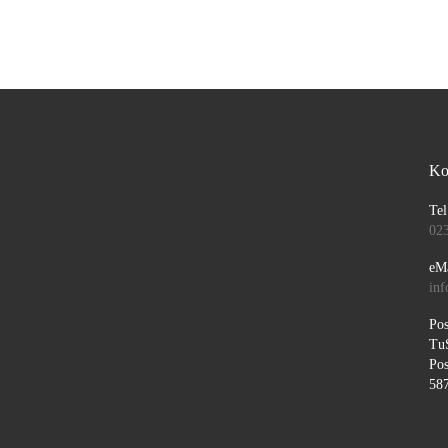
Ko
Tel
02
eMa
inf
Pos
Tu
Pos
58